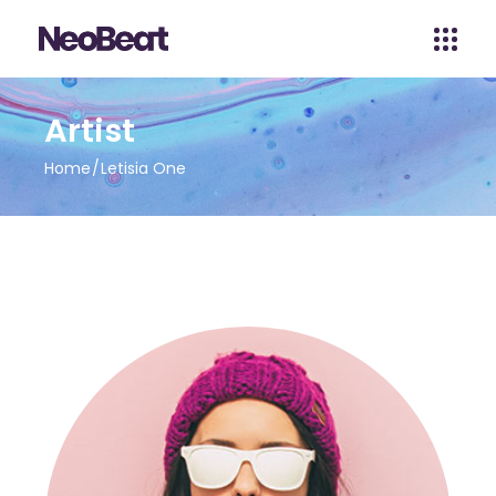
Artist
Home
Letisia One