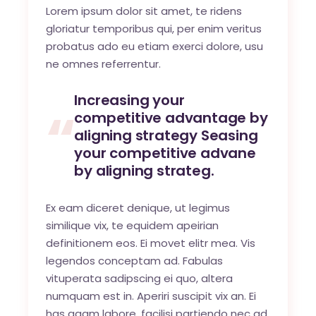
Lorem ipsum dolor sit amet, te ridens
gloriatur temporibus qui, per enim veritus
probatus ado eu etiam exerci dolore, usu
ne omnes referrentur.
Increasing your
competitive advantage by
aligning strategy Seasing
your competitive advane
by aligning strateg.
Ex eam diceret denique, ut legimus
similique vix, te equidem apeirian
definitionem eos. Ei movet elitr mea. Vis
legendos conceptam ad. Fabulas
vituperata sadipscing ei quo, altera
numquam est in. Aperiri suscipit vix an. Ei
has agam labore, facilisi partiendo nec ad,