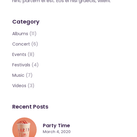
hinc partem ei est. Eos ei nisl graecis, vixerit
Category
(11)
Albums
(6)
Concert
(8)
Events
(4)
Festivals
(7)
Music
(3)
Videos
Recent Posts
Party Time
March 4, 2020