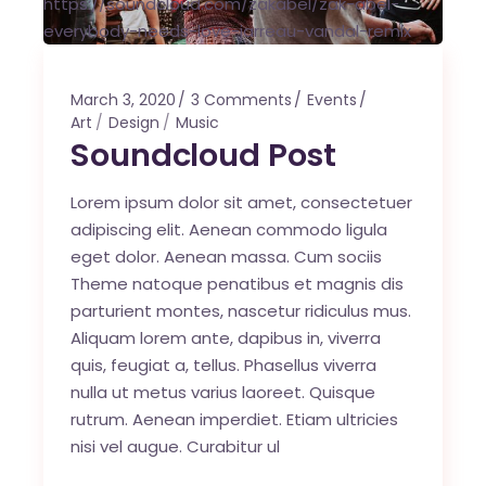
https://soundcloud.com/zakabel/zak-abel-
everybody-needs-love-jarreau-vandal-remix
March 3, 2020
3 Comments
Events
Art
Design
Music
Soundcloud Post
Lorem ipsum dolor sit amet, consectetuer
adipiscing elit. Aenean commodo ligula
eget dolor. Aenean massa. Cum sociis
Theme natoque penatibus et magnis dis
parturient montes, nascetur ridiculus mus.
Aliquam lorem ante, dapibus in, viverra
quis, feugiat a, tellus. Phasellus viverra
nulla ut metus varius laoreet. Quisque
rutrum. Aenean imperdiet. Etiam ultricies
nisi vel augue. Curabitur ul