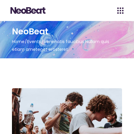
NeoBeat
Home
Events
Venenatis faucibus Nullam quis
etiam ameteget erosteret.