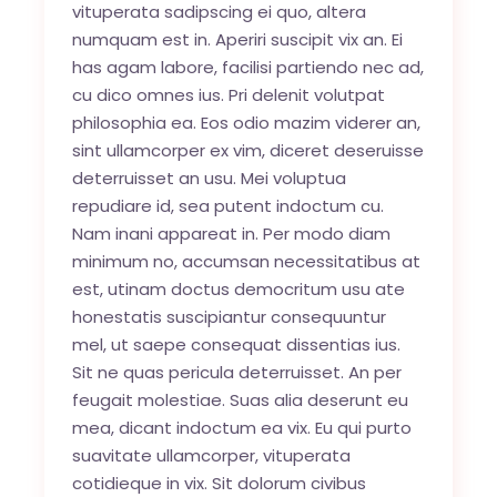
vituperata sadipscing ei quo, altera
numquam est in. Aperiri suscipit vix an. Ei
has agam labore, facilisi partiendo nec ad,
cu dico omnes ius. Pri delenit volutpat
philosophia ea. Eos odio mazim viderer an,
sint ullamcorper ex vim, diceret deseruisse
deterruisset an usu. Mei voluptua
repudiare id, sea putent indoctum cu.
Nam inani appareat in. Per modo diam
minimum no, accumsan necessitatibus at
est, utinam doctus democritum usu ate
honestatis suscipiantur consequuntur
mel, ut saepe consequat dissentias ius.
Sit ne quas pericula deterruisset. An per
feugait molestiae. Suas alia deserunt eu
mea, dicant indoctum ea vix. Eu qui purto
suavitate ullamcorper, vituperata
cotidieque in vix. Sit dolorum civibus