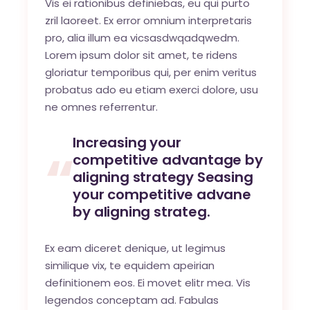
Vis ei rationibus definiebas, eu qui purto
zril laoreet. Ex error omnium interpretaris
pro, alia illum ea vicsasdwqadqwedm.
Lorem ipsum dolor sit amet, te ridens
gloriatur temporibus qui, per enim veritus
probatus ado eu etiam exerci dolore, usu
ne omnes referrentur.
Increasing your
competitive advantage by
aligning strategy Seasing
your competitive advane
by aligning strateg.
Ex eam diceret denique, ut legimus
similique vix, te equidem apeirian
definitionem eos. Ei movet elitr mea. Vis
legendos conceptam ad. Fabulas