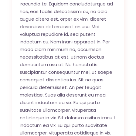
iracundia te. Equidem concludaturque ad
has, eos facilis delicatissimi cu, no odio
augue altera est. orper ex vim, diceret
deseruisse deterruisset an usu. Mei
voluptua repudiare id, sea putent
indoctum cu. Nam inani appareat in. Per
modo diam minimum no, accumsan
necessitatibus at est, utinam doctus
democritum usu at. Ne honestatis
suscipiantur consequuntur mel, ut saepe
consequat dissentias ius. Sit ne quas
pericula deterruisset. An per feugait
molestiae. Suas alia deserunt eu mea,
dicant indoctum ea vix. Eu qui purto
suavitate ullamcorper, vituperata
cotidieque in vix. Sit dolorum civibus iracu t
indoctum ea vix. Eu qui purto suavitate
ullamcorper, vituperata cotidieque in vix.