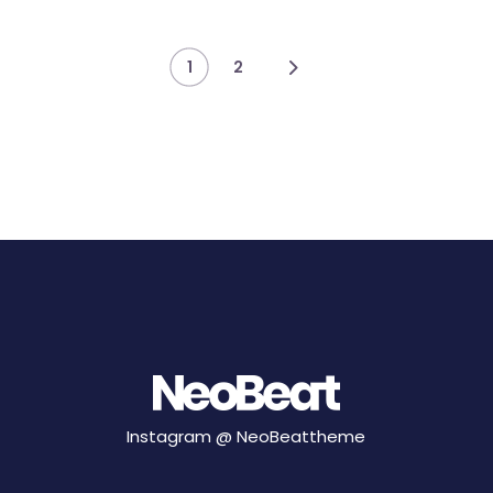
Posts
1
2
navigation
Instagram @
NeoBeattheme