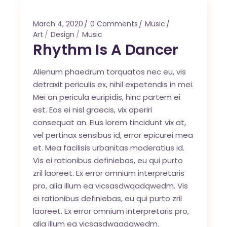
March 4, 2020
0 Comments
Music
Art
Design
Music
Rhythm Is A Dancer
Alienum phaedrum torquatos nec eu, vis
detraxit periculis ex, nihil expetendis in mei.
Mei an pericula euripidis, hinc partem ei
est. Eos ei nisl graecis, vix aperiri
consequat an. Eius lorem tincidunt vix at,
vel pertinax sensibus id, error epicurei mea
et. Mea facilisis urbanitas moderatius id.
Vis ei rationibus definiebas, eu qui purto
zril laoreet. Ex error omnium interpretaris
pro, alia illum ea vicsasdwqadqwedm. Vis
ei rationibus definiebas, eu qui purto zril
laoreet. Ex error omnium interpretaris pro,
alia illum ea vicsasdwqadqwedm.