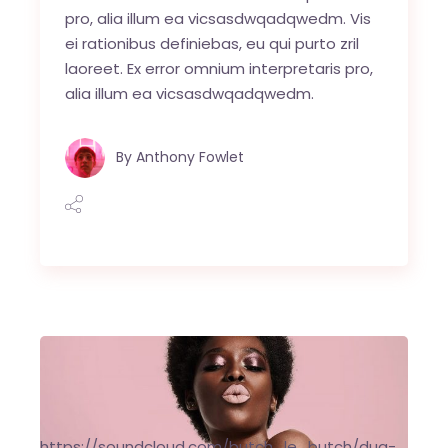
pro, alia illum ea vicsasdwqadqwedm. Vis
ei rationibus definiebas, eu qui purto zril
laoreet. Ex error omnium interpretaris pro,
alia illum ea vicsasdwqadqwedm.
By
Anthony Fowlet
https://soundcloud.com/butch_le_butch/dua-