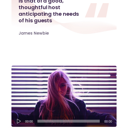
is that of a good,
thoughtful host
anticipating the needs
of his guests
James Newbie
Audio
00:00
00:00
Player