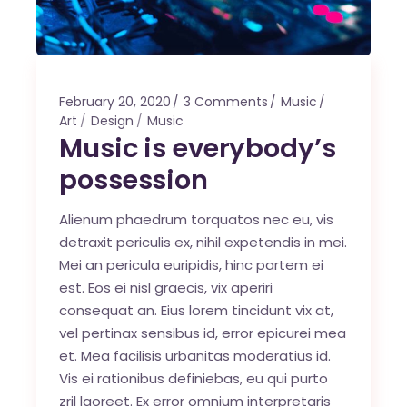
February 20, 2020
3 Comments
Music
Art
Design
Music
Music is everybody’s
possession
Alienum phaedrum torquatos nec eu, vis
detraxit periculis ex, nihil expetendis in mei.
Mei an pericula euripidis, hinc partem ei
est. Eos ei nisl graecis, vix aperiri
consequat an. Eius lorem tincidunt vix at,
vel pertinax sensibus id, error epicurei mea
et. Mea facilisis urbanitas moderatius id.
Vis ei rationibus definiebas, eu qui purto
zril laoreet. Ex error omnium interpretaris