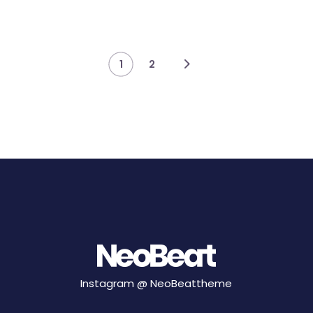
1
2
Instagram @
NeoBeattheme