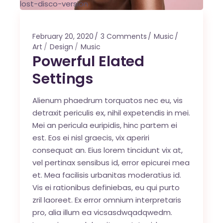
lost-disco-version
February 20, 2020
3 Comments
Music
Art
Design
Music
Powerful Elated
Settings
Alienum phaedrum torquatos nec eu, vis
detraxit periculis ex, nihil expetendis in mei.
Mei an pericula euripidis, hinc partem ei
est. Eos ei nisl graecis, vix aperiri
consequat an. Eius lorem tincidunt vix at,
vel pertinax sensibus id, error epicurei mea
et. Mea facilisis urbanitas moderatius id.
Vis ei rationibus definiebas, eu qui purto
zril laoreet. Ex error omnium interpretaris
pro, alia illum ea vicsasdwqadqwedm.