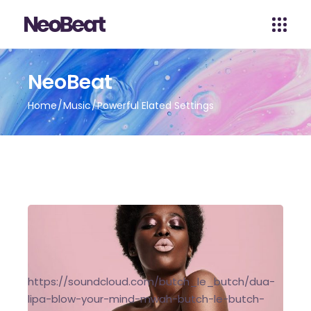
NeoBeat
Home
Music
Powerful Elated Settings
https://soundcloud.com/butch_le_butch/dua-
lipa-blow-your-mind-mwah-butch-le-butch-