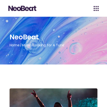
NeoBeat
Home
Music
Looking For A Tune