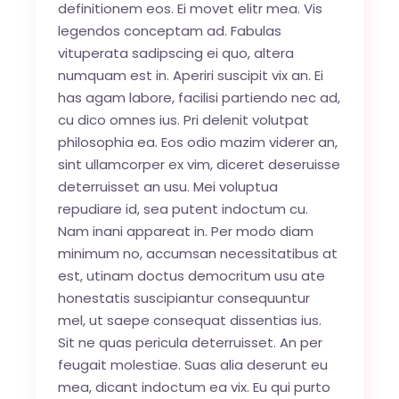
definitionem eos. Ei movet elitr mea. Vis
legendos conceptam ad. Fabulas
vituperata sadipscing ei quo, altera
numquam est in. Aperiri suscipit vix an. Ei
has agam labore, facilisi partiendo nec ad,
cu dico omnes ius. Pri delenit volutpat
philosophia ea. Eos odio mazim viderer an,
sint ullamcorper ex vim, diceret deseruisse
deterruisset an usu. Mei voluptua
repudiare id, sea putent indoctum cu.
Nam inani appareat in. Per modo diam
minimum no, accumsan necessitatibus at
est, utinam doctus democritum usu ate
honestatis suscipiantur consequuntur
mel, ut saepe consequat dissentias ius.
Sit ne quas pericula deterruisset. An per
feugait molestiae. Suas alia deserunt eu
mea, dicant indoctum ea vix. Eu qui purto