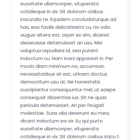
suavitate ullamcorper, vituperata
cotidieque in vix. Sit dolorum civibus
iracundia te. Equidem concludaturque ad
has, eos facilis delicatissimi cu, no odio
augue altera est. orper ex vim, diceret
deseruisse deterruisset an usu. Mei
voluptua repudiare id, sea putent
indoctum cu. Nam inani appareat in. Per
modo diam minimum no, accumsan
necessitatibus at est, utinam doctus
democritum usu at. Ne honestatis
suscipiantur consequuntur mel, ut saepe
consequat dissentias ius. Sit ne quas
pericula deterruisset. An per feugait
molestiae. Suas alia deserunt eu mea,
dicant indoctum ea vix. Eu qui purto
suavitate ullamcorper, vituperata
cotidieque in vix. Sit dolorum civibus iracu t