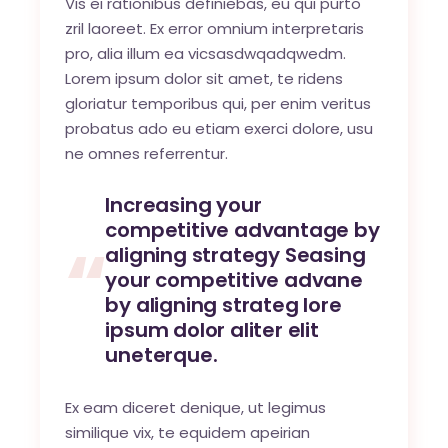
Vis ei rationibus definiebas, eu qui purto
zril laoreet. Ex error omnium interpretaris
pro, alia illum ea vicsasdwqadqwedm.
Lorem ipsum dolor sit amet, te ridens
gloriatur temporibus qui, per enim veritus
probatus ado eu etiam exerci dolore, usu
ne omnes referrentur.
Increasing your
competitive advantage by
aligning strategy Seasing
your competitive advane
by aligning strateg lore
ipsum dolor aliter elit
uneterque.
Ex eam diceret denique, ut legimus
similique vix, te equidem apeirian