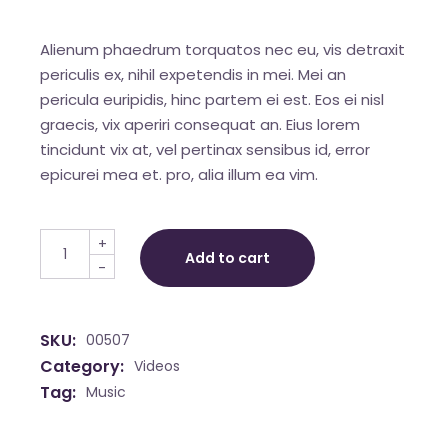
Alienum phaedrum torquatos nec eu, vis detraxit
periculis ex, nihil expetendis in mei. Mei an
pericula euripidis, hinc partem ei est. Eos ei nisl
graecis, vix aperiri consequat an. Eius lorem
tincidunt vix at, vel pertinax sensibus id, error
epicurei mea et. pro, alia illum ea vim.
Mockup T-Shirt quantity
+
Add to cart
-
SKU:
00507
Category:
Videos
Tag:
Music