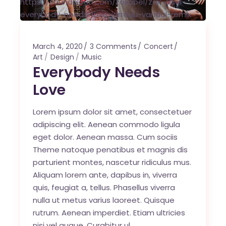
https://soundcloud.com/zakabel/zak-abel-
everybody-needs-love-jarreau-vandal-remix
March 4, 2020
3 Comments
Concert
Art
Design
Music
Everybody Needs
Love
Lorem ipsum dolor sit amet, consectetuer
adipiscing elit. Aenean commodo ligula
eget dolor. Aenean massa. Cum sociis
Theme natoque penatibus et magnis dis
parturient montes, nascetur ridiculus mus.
Aliquam lorem ante, dapibus in, viverra
quis, feugiat a, tellus. Phasellus viverra
nulla ut metus varius laoreet. Quisque
rutrum. Aenean imperdiet. Etiam ultricies
nisi vel augue. Curabitur ul