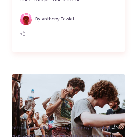
By
Anthony Fowlet
https://soundcloud.com/zakabel/zak-abel-
everybody-needs-love-jarreau-vandal-remix